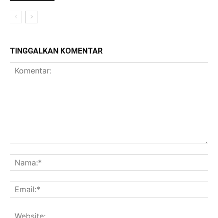
TINGGALKAN KOMENTAR
Komentar:
Na
Ema
Web