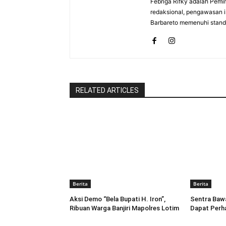
Febriga Rifky adalah Pemi
redaksional, pengawasan is
Barbareto memenuhi standa
RELATED ARTICLES
Berita
Berita
Aksi Demo “Bela Bupati H. Iron”,
Sentra Baw
Ribuan Warga Banjiri Mapolres Lotim
Dapat Perha