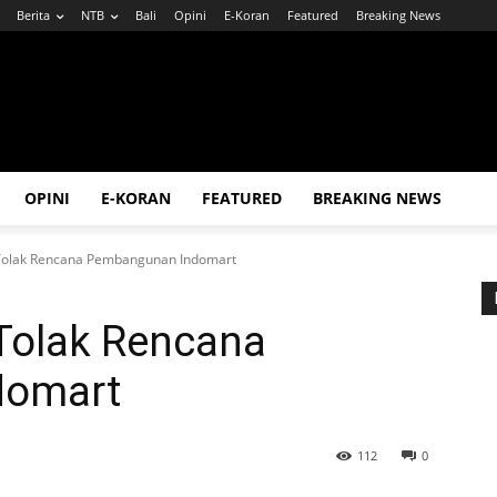
Berita
NTB
Bali
Opini
E-Koran
Featured
Breaking News
OPINI
E-KORAN
FEATURED
BREAKING NEWS
olak Rencana Pembangunan Indomart
Tolak Rencana
domart
112
0