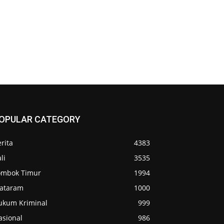
OPULAR CATEGORY
rita
4383
li
3535
ombok Timur
1994
ataram
1000
ukum Kriminal
999
asional
986