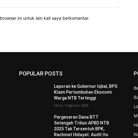
Website:
rowser ini untuk lain kali saya berkomentar.
POPULAR POSTS
P
Laporan ke Gubernur Iqbal, BPS
Be
Klaim Pertumbuhan Ekonomi
Ba
Warga NTB Tertinggi
Senin, 3 Agustus 2026
L
M
Pergeseran Dana BTT
Setengah Triliun APBD NTB
H
2025 Tak Tersentuh BPK,
N
Rachmat Hidayat: Audit Itu