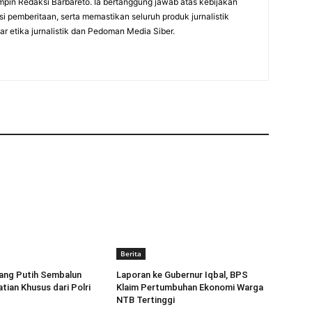
mpin Redaksi Barbareto. Ia bertanggung jawab atas kebijakan
i pemberitaan, serta memastikan seluruh produk jurnalistik
r etika jurnalistik dan Pedoman Media Siber.
Berita
ang Putih Sembalun
Laporan ke Gubernur Iqbal, BPS
tian Khusus dari Polri
Klaim Pertumbuhan Ekonomi Warga
NTB Tertinggi