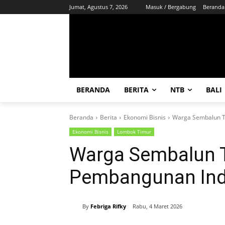
Jumat, Agustus 7, 2026
Masuk / Bergabung
Beranda
BERANDA
BERITA
NTB
BALI
Beranda
Berita
Ekonomi Bisnis
Warga Sembalun T
Ekonomi Bisnis
Lombok Timur
Warga Sembalun 
Pembangunan In
By
Febriga Rifky
Rabu, 4 Maret 2026