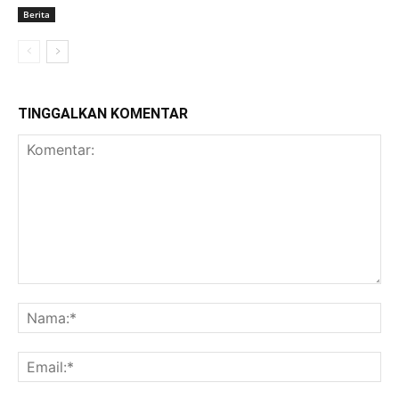
Berita
TINGGALKAN KOMENTAR
Komentar:
Na
Ema